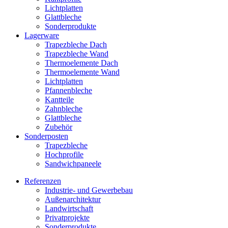
Lichtplatten
Glattbleche
Sonderprodukte
Lagerware
Trapezbleche Dach
Trapezbleche Wand
Thermoelemente Dach
Thermoelemente Wand
Lichtplatten
Pfannenbleche
Kantteile
Zahnbleche
Glattbleche
Zubehör
Sonderposten
Trapezbleche
Hochprofile
Sandwichpaneele
Referenzen
Industrie- und Gewerbebau
Außenarchitektur
Landwirtschaft
Privatprojekte
Sonderprodukte