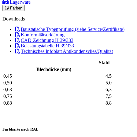
Lagerware
Farben
Downloads
Baustatische Typenprüfung (siehe Service/Zertifikate)
Konformitätserklärung
CAD-Zeichnung H 39/333
Belastungstabelle H 39/333
Technisches Infoblatt Antikondensvlies/Qualität
Stahl
Blechdicke (mm)
0,45
4,5
0,50
5,0
0,63
6,3
0,75
7,5
0,88
8,8
Farbkarte nach RAL