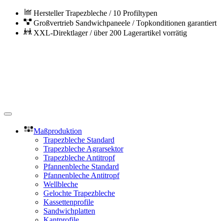
Zum Hauptinhalt springen
Hersteller Trapezbleche / 10 Profiltypen
Großvertrieb Sandwichpaneele / Topkonditionen garantiert
XXL-Direktlager / über 200 Lagerartikel vorrätig
Maßproduktion
Trapezbleche Standard
Trapezbleche Agrarsektor
(current)
Trapezbleche Antitropf
Pfannenbleche Standard
Pfannenbleche Antitropf
Wellbleche
Gelochte Trapezbleche
Kassettenprofile
Sandwichplatten
Kantprofile