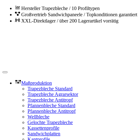
Zum Hauptinhalt springen
Hersteller Trapezbleche / 10 Profiltypen
Großvertrieb Sandwichpaneele / Topkonditionen garantiert
XXL-Direktlager / über 200 Lagerartikel vorrätig
Maßproduktion
Trapezbleche Standard
Trapezbleche Agrarsektor
Trapezbleche Antitropf
Pfannenbleche Standard
Pfannenbleche Antitropf
Wellbleche
Gelochte Trapezbleche
Kassettenprofile
Sandwichplatten
Kantprofile