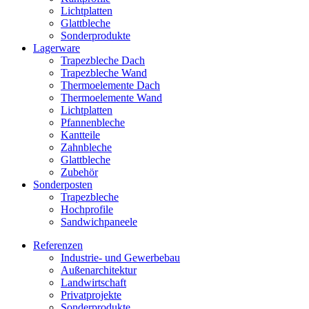
Lichtplatten
Glattbleche
Sonderprodukte
Lagerware
Trapezbleche Dach
Trapezbleche Wand
Thermoelemente Dach
Thermoelemente Wand
(current)
Lichtplatten
Pfannenbleche
Kantteile
Zahnbleche
Glattbleche
Zubehör
Sonderposten
Trapezbleche
Hochprofile
Sandwichpaneele
Referenzen
Industrie- und Gewerbebau
Außenarchitektur
Landwirtschaft
Privatprojekte
Sonderprodukte